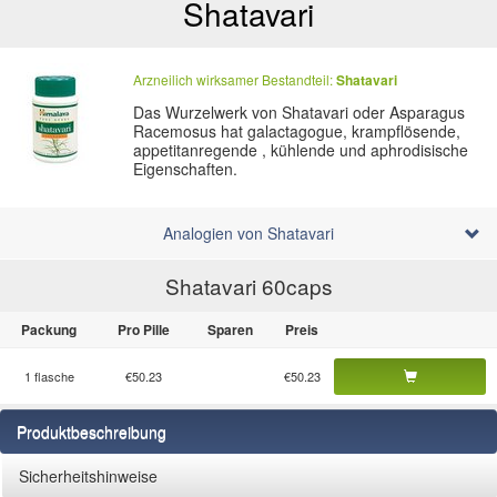
Shatavari
Arzneilich wirksamer Bestandteil:
Shatavari
Das Wurzelwerk von Shatavari oder Asparagus
Racemosus hat galactagogue, krampflösende,
appetitanregende , kühlende und aphrodisische
Eigenschaften.
Analogien von Shatavari
Shatavari 60
caps
Packung
Pro Pille
Sparen
Preis
1 flasche
€50.23
€50.23
Produktbeschreibung
Sicherheitshinweise