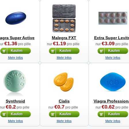
iagra Super Active
Malegra FXT
Extra Super Levit
€1.36
€1.19
€3.09
nur
pro pille
nur
pro pille
nur
pro pille
Mehr Infos
Mehr Infos
Mehr Infos
Synthroid
Cialis
Viagra Profession
€0.2
€0.7
€0.62
nur
pro pille
nur
pro pille
nur
pro pille
Mehr Infos
Mehr Infos
Mehr Infos