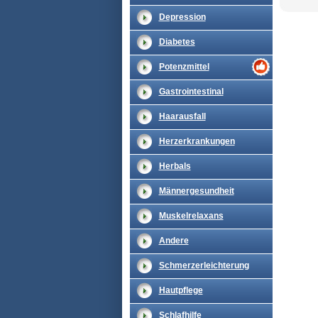
Depression
Diabetes
Potenzmittel
Gastrointestinal
Haarausfall
Herzerkrankungen
Herbals
Männergesundheit
Muskelrelaxans
Andere
Schmerzerleichterung
Hautpflege
Schlafhilfe