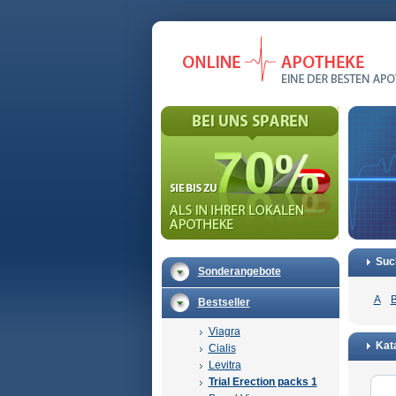
Suc
Sonderangebote
A
Bestseller
Viagra
Kata
Cialis
Levitra
Trial Erection packs 1