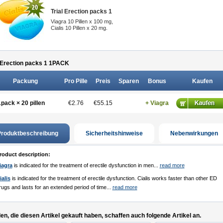
Trial Erection packs 1
Viagra 10 Pillen x 100 mg,
Cialis 10 Pillen x 20 mg.
 Erection packs 1 1
PACK
Packung
Pro Pille
Preis
Sparen
Bonus
Kaufen
1pack × 20 pillen
€2.76
€55.15
+ Viagra
roduktbeschreibung
Sicherheitshinweise
Nebenwirkungen
roduct description:
iagra
is indicated for the treatment of erectile dysfunction in men...
read more
ialis
is indicated for the treatment of erectile dysfunction. Cialis works faster than other ED
rugs and lasts for an extended period of time...
read more
n, die diesen Artikel gekauft haben, schaffen auch folgende Artikel an.