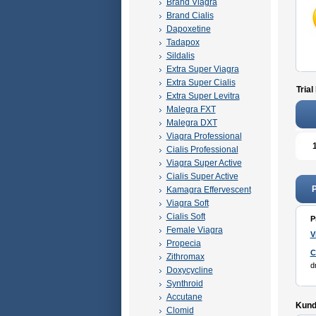
Brand Viagra
Brand Cialis
Dapoxetine
Tadapox
Sildalis
Extra Super Viagra
Extra Super Cialis
Trial
Extra Super Levitra
Malegra FXT
Malegra DXT
Viagra Professional
Cialis Professional
Viagra Super Active
Cialis Super Active
P
Kamagra Effervescent
Viagra Soft
Cialis Soft
P
Female Viagra
V
Propecia
C
Zithromax
d
Doxycycline
Synthroid
Accutane
Kunde
Clomid