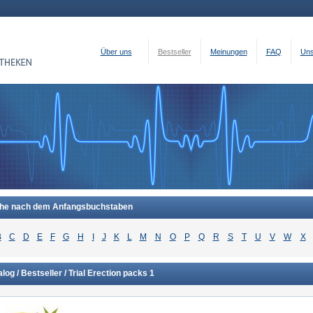
Über uns
Bestseller
Meinungen
FAQ
Uns
he nach dem Anfangsbuchstaben
B
C
D
E
F
G
H
I
J
K
L
M
N
O
P
Q
R
S
T
U
V
W
X
log / Bestseller / Trial Erection packs 1