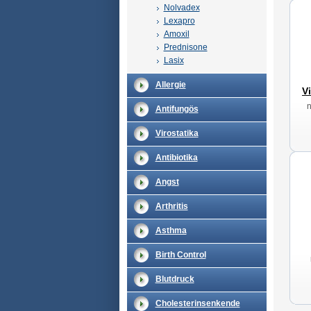
Nolvadex
Lexapro
Amoxil
Prednisone
Lasix
Allergie
V
Antifungös
Virostatika
Antibiotika
Angst
Arthritis
Asthma
Birth Control
Blutdruck
Cholesterinsenkende