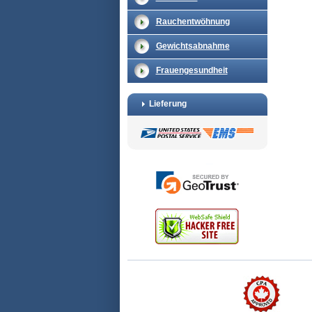
Rauchentwöhnung
Gewichtsabnahme
Frauengesundheit
Lieferung