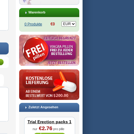
Warenkorb
€0
0 Produkte
Zuletzt Angesehen
Trial Erection packs 1
€2.76
nur
pro pille